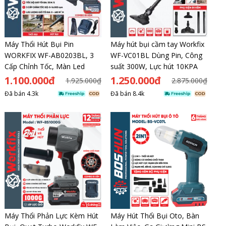
Máy Thổi Hút Bụi Pin
Máy hút bụi cầm tay Workfix
WORKFIX WF-AB0203BL, 3
WF-VC01BL Dùng Pin, Công
Cấp Chỉnh Tốc, Màn Led
suất 300W, Lực hút 10KPA
1.100.000đ
1.250.000đ
1.925.000₫
2.875.000₫
Đã bán
4.3k
Đã bán
8.4k
Máy Thổi Phản Lực Kèm Hút
Máy Hút Thổi Bụi Oto, Bàn