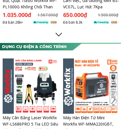
Bụi, Quạt Turbo Workfix WF-
Làm Việc, Ga Giường Mini BS-
PL1000G Không Chổi Than
VC07L, Lực Hút 7Kpa
1.035.000đ
650.000₫
1.567.000₫
1.500.000₫
Đã bán
28k+
Đã bán
8.3k
DỤNG CỤ ĐIỆN & CÔNG TRÌNH
Máy Cân Bằng Laser Workfix
Máy Hàn Điện Tử Mini
WF-LS686PRO 5 Tia LED Siêu
Workfix WF-MMA220IGBT,