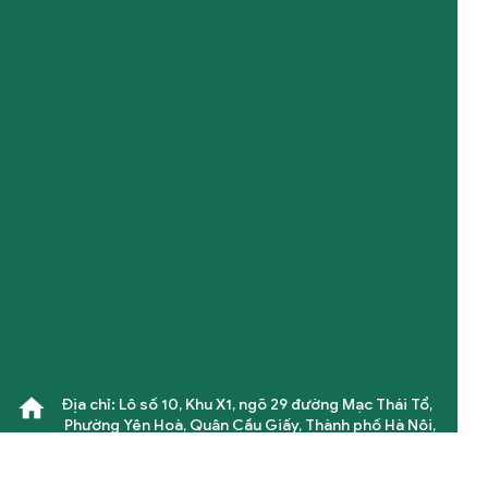
Địa chỉ: Lô số 10, Khu X1, ngõ 29 đường Mạc Thái Tổ,
Phường Yên Hoà, Quận Cầu Giấy, Thành phố Hà Nội,
Việt Nam
Số điện thoại: 0396.915.559