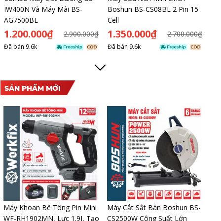
IW400N Và Máy Mài BS-
Boshun BS-CS08BL 2 Pin 15
AG7500BL
Cell
1.200.000₫
1.350.000₫
2.900.000₫
2.700.000₫
Đã bán
9.6k
Đã bán
9.6k
SẢN PHẨM MỚI
Máy Khoan Bê Tông Pin Mini
Máy Cắt Sắt Bàn Boshun BS-
WF-RH1902MN, Lực 1.9J, Tạo
CS2500W Công Suất Lớn