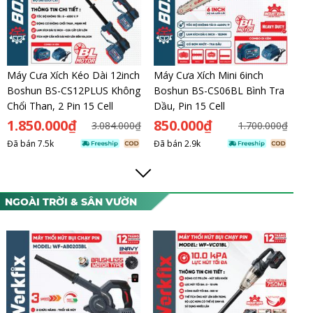
Máy Cưa Xích Kéo Dài 12inch
Máy Cưa Xích Mini 6inch
Boshun BS-CS12PLUS Không
Boshun BS-CS06BL Bình Tra
Chổi Than, 2 Pin 15 Cell
Dầu, Pin 15 Cell
1.850.000₫
850.000₫
3.084.000₫
1.700.000₫
Đã bán
7.5k
Đã bán
2.9k
NGOÀI TRỜI & SÂN VƯỜN