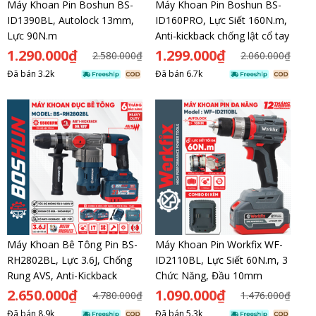
Máy Khoan Pin Boshun BS-
Máy Khoan Pin Boshun BS-
ID1390BL, Autolock 13mm,
ID160PRO, Lực Siết 160N.m,
Lực 90N.m
Anti-kickback chống lật cổ tay
1.290.000₫
1.299.000₫
2.580.000₫
2.060.000₫
Đã bán
3.2k
Đã bán
6.7k
Máy Khoan Bê Tông Pin BS-
Máy Khoan Pin Workfix WF-
RH2802BL, Lực 3.6J, Chống
ID2110BL, Lực Siết 60N.m, 3
Rung AVS, Anti-Kickback
Chức Năng, Đầu 10mm
2.650.000₫
1.090.000₫
4.780.000₫
1.476.000₫
Đã bán
8.9k
Đã bán
5.3k