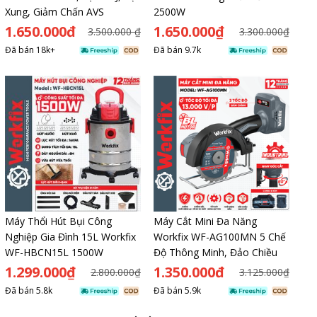
Xung, Giảm Chấn AVS
2500W
1.650.000đ
1.650.000₫
3.500.000 ₫
3.300.000₫
Đã bán
18k+
Đã bán
9.7k
Máy Thổi Hút Bụi Công
Máy Cắt Mini Đa Năng
Nghiệp Gia Đình 15L Workfix
Workfix WF-AG100MN 5 Chế
WF-HBCN15L 1500W
Độ Thông Minh, Đảo Chiều
1.299.000₫
1.350.000đ
2.800.000₫
3.125.000₫
Đã bán
5.8k
Đã bán
5.9k