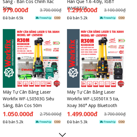
Sáng - Bắn Cos Chính Xác
Hàn Que 1.6-4.0ly, IGBT
50m
INVERTER
979.000đ
1.299.000đ
3.700.000₫
3.100.000₫
Đã bán
6.5k
Đã bán
5.2k
Máy Tự Cân Bằng Laser
Máy Tự Cân Bằng Laser
Workfix WF-LS0503G Siêu
Workfix WF-LS0501X 5 tia,
Sáng, Bắn Cos 50m
Xoay 360° App Bluetooth
1.050.000đ
1.499.000đ
2.750.000₫
3.700.000₫
Đã bán
5.2k
Đã bán
5.3k