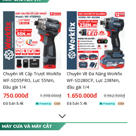
Chuyên Vít Cấp Trượt Workfix
Chuyên Vít Đa Năng Workfix
WF-SD55PRO, Lực 55Nm,
WF-SD280CP, Lực 238Nm,
Đầu gài 1/4
đầu gài 1/4
750.000đ
1.650.000đ
1.398.000₫
3.962.500₫
Đã bán
8.4k
Đã bán
5.4k
MÁY CƯA VÀ MÁY CẮT