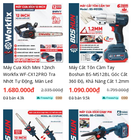
Máy Cưa Xích Mini 12inch
Máy Cắt Tôn Cầm Tay
Workfix WF-CX12PRO Tra
Boshun BS-MS12BL Góc Cắt
Nhớt Tự Động, Màn Led
360 Độ, Khả Năng Cắt 1.2mm
1.680.000đ
1.090.000₫
2.335.000₫
1.799.000₫
Đã bán
4.3k
Đã bán
9.5k