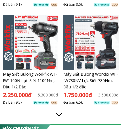
Đã bán
9.1k
Đã bán
3.5k
Máy Siết Bulong Workfix WF-
Máy Siết Bulong Workfix WF-
IW1100N Lực Siết 1100Nm,
IW780NV Lực Siết 780Nm,
Đầu 1/2 Đặc
Đầu 1/2 đặc
2.250.000đ
1.750.000đ
5.300.000₫
3.500.000₫
Đã bán
9.5k
Đã bán
6.5k
MÁY CHUYÊN VÍT