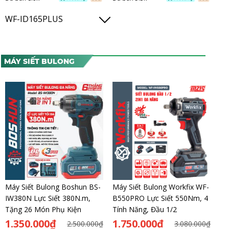
WF-ID165PLUS
MÁY SIẾT BULONG
Máy Siết Bulong Boshun BS-
Máy Siết Bulong Workfix WF-
IW380N Lực Siết 380N.m,
B550PRO Lực Siết 550Nm, 4
Tặng 26 Món Phụ Kiện
Tính Năng, Đầu 1/2
1.350.000₫
1.750.000đ
2.500.000₫
3.080.000₫