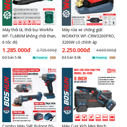
Máy thổi lá, thổi bụi Workfix
Máy rửa xe chống giật
WF-TL680M không chổi than,
WORKFIX WF-CRW3200PRO,
6 tốc độ
3200W có chỉnh áp
1.285.000đ
2.250.000đ
2.725.000₫
4.600.000₫
Đã bán
5.6k
Đã bán
8.6k
Combo Máy Siết Bulong BS-
Máy Cưa Xích Mini 8inch