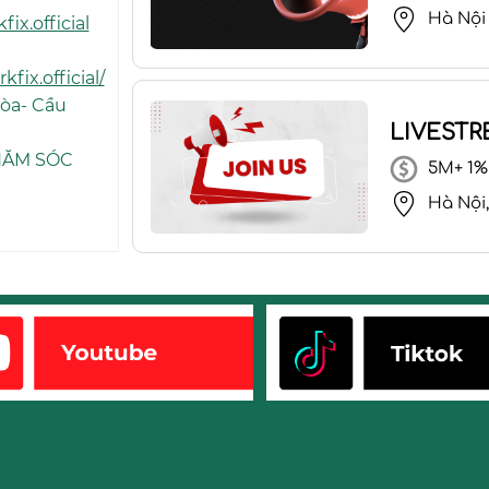
Hà Nội
ix.official
ix.official/
Hòa- Cầu
LIVESTR
HĂM SÓC
5M+ 1%
Hà Nội,