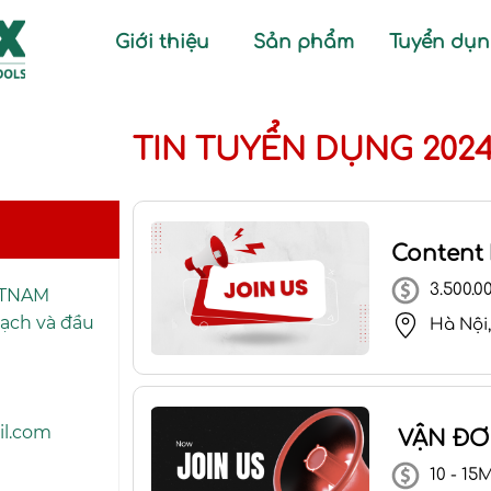
Giới thiệu
Sản phẩm
Tuyển dụ
TIN TUYỂN DỤNG 202
Content
3.500.0
ETNAM
oạch và đầu
Hà Nội,
il.com
VẬN ĐƠ
10 - 15