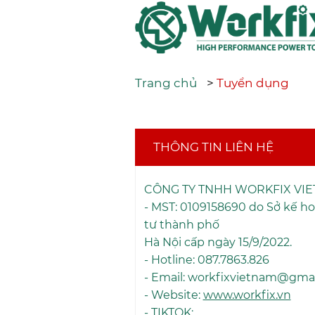
Trang chủ
>
Tuyển dụng
THÔNG TIN LIÊN HỆ
CÔNG TY TNHH WORKFIX VI
- MST: 0109158690 do Sở kế h
tư thành phố
Hà Nội cấp ngày 15/9/2022.
- Hotline: 087.7863.826
- Email: workfixvietnam@gma
- Website:
www.workfix.vn
- TIKTOK: