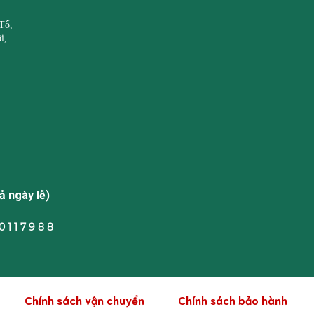
Tổ,
i,
ả ngày lễ)
 1 1 7 9 8 8
Chính sách vận chuyển
Chính sách bảo hành