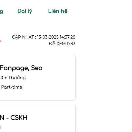
ng
Đại lý
Liên hệ
CẬP NHẬT : 13-03-2025 14:37:28
4
ĐÃ XEM:1783
 Fanpage, Seo
00 + Thưởng
 Part-time
N - CSKH
M